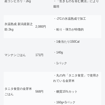
産コシヒカリ・2kg
・「生きものを育む農法」により
栽培
・‐2℃の氷温熟成で加工
氷温熟成 新潟産新之
2,080円
助 2kg
・粘り・弾力が特徴的
・1食当たり150Cal
・140g
マンナンごはん
171円
・1パック
・丸の内「タニタ食堂」で使用さ
れている金芽米
タニタ食堂の金芽米
568円
・糖質15%カット
ごはん
・160g×3パック