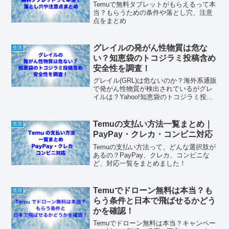
Temuで無料タブレットがもらえるって本
当？もらうための条件や落とし穴、注意
点をまとめ
グレイルの発がん性物質は危な
生活
い？知恵袋のトコジラミ投稿含め
安全性を調査！
グレイル(GRL)は危ないのか？海外系通販
で発がん性物質が検出されているがグレ
イルは？Yahoo!知恵袋のトコジラミ投稿
を含め安全性を調査しました！
Temuの支払い方法一覧まとめ｜
生活
PayPay・クレカ・コンビニ対応
Temuの支払い方法って、どんな選択肢が
あるの？PayPay、クレカ、コンビニな
ど、対応一覧をまとめました！
Temuでドローン無料は本当？も
生活
らう条件と日本で飛ばせるかどう
かを確認！
Temuでドローン無料は本当？キャンペー