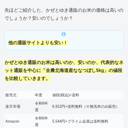
先ほどご紹介した、かぜとゆき通販のお米の価格は高いの
でしょうか？安いのでしょうか？
他の通販サイトよりも安い！
かぜとゆき通販のお米は高いのか、安いのか、代表的なネ
ット通販を中心に「全農北海道産ななつぼし5kg」の値段
を比較していきます。
販売元
年度
値段(税込)+送料
令和6年
楽天市場
6,912円+送料無料（※無洗米のみ販売）
度
令和6年
Amazon
5,544円+プライム会員は送料無料
度