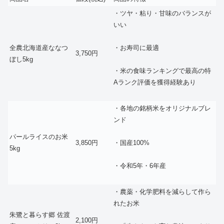
・ツヤ・粘り・甘味のバランスが
いい
全農北海道産ななつ
・お寿司に最適
3,750円
ぼし5kg
・米の食味ランキングで最高の特
Aランク評価を獲得経験あり
・各地の銘柄米をオリジナルブレ
ンド
パールライスのお米
3,850円
・国産100%
5kg
・令和5年・6年産
・農薬・化学肥料を減らして作ら
れたお米
朱鷺と暮らす郷 佐渡
2,100円