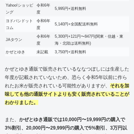
Yahoo!ショッピ
令和6年
5,995円+送料無料
ング
度
ヨドバシドット
令和6年
5,140円+全国配送料無料
コム
度
令和6年
5,300円+121円〜847円(関東・信越・東
JAタウン
度
海・北陸は送料無料)
かぜとゆき
未記載
3,750円+送料無料
かぜとゆき通販で販売されているななつぼしには生産した
年度が記載されていないため、恐らく令和5年以前に作ら
れたお米が販売されている可能性がありますが、
それを加
味しても他の通販サイトよりも安く販売されていることが
わかりました。
また、
かぜとゆき通販では10,000円〜19,999円の購入で
3%割引、20,000円〜29,999円の購入で5%割引、3万円以