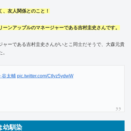
く、友人関係とのこと！
リーンアップルのマネージャーである吉村圭史さんです。
ジャーである吉村圭史さんがいとこ同士だそうで、大森元貴
た。
ヶ谷太輔
pic.twitter.com/CtIyz5ydwW
は幼馴染